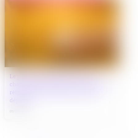
Le parent ayant assumé seul les
charges peut obtenir une contribution
rétroactive sans détailler chaque
dépense !
09/06/2026