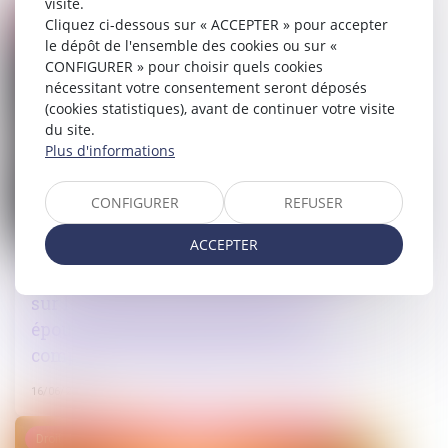
visite.
Droit de la famille, des personnes et de leur patrimoine
Cliquez ci-dessous sur « ACCEPTER » pour accepter
le dépôt de l'ensemble des cookies ou sur «
CONFIGURER » pour choisir quels cookies
nécessitant votre consentement seront déposés
(cookies statistiques), avant de continuer votre visite
du site.
Plus d'informations
CONFIGURER
REFUSER
ACCEPTER
L’annulation du mariage pour erreur
sur les qualités essentielles de son
épouse se prescrit en cinq ans à
compter de la célébration du mariage
16/06/2026
Droit de la famille, des personnes et de leur patrimoine