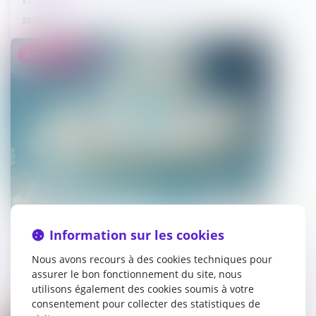
22/06/2026
Droit immobilier
Information sur les cookies
Logement décent : distinction entre
exécution forcée et action
Nous avons recours à des cookies techniques pour
indemnitaire
assurer le bon fonctionnement du site, nous
utilisons également des cookies soumis à votre
17/06/2026
consentement pour collecter des statistiques de