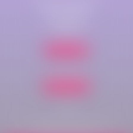
Cabinet secondaire
Parc de compétences
Immeuble Key-West
rue du bois rond
76410 CLEON
Nous localiser
Tél :
02 35 70 43 60
Nous contacter
Accueil
Domaines d'intervention
Honoraires
Actualités
Plan du site
Mentions légales
Articles