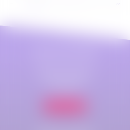
...
<<
<
1
2
3
4
5
6
7
>
>>
Maître Astrid LEFEZ
Cabinet principal
79 B Rue Jeanne d'Arc
76000 ROUEN
Nous localiser