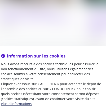
La pension alimentaire :
Au décès
définition, calcul et obligations
sort de 
compens
17/10/2023
7-2000 
05/10/2023
Information sur les cookies
Nous avons recours à des cookies techniques pour assurer le
bon fonctionnement du site, nous utilisons également des
cookies soumis à votre consentement pour collecter des
Droit immobilier
Droit de la f
statistiques de visite.
Cliquez ci-dessous sur « ACCEPTER » pour accepter le dépôt de
l'ensemble des cookies ou sur « CONFIGURER » pour choisir
quels cookies nécessitant votre consentement seront déposés
(cookies statistiques), avant de continuer votre visite du site.
Plus d'informations