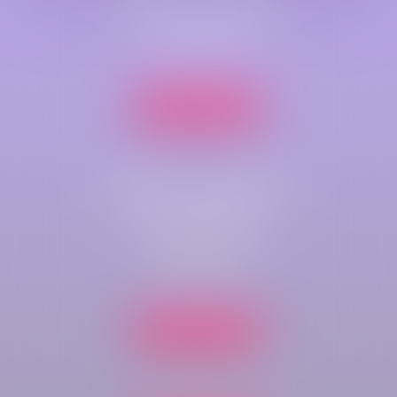
Cabinet principal
79 B Rue Jeanne d'Arc
76000 ROUEN
Nous localiser
Cabinet secondaire
Parc de compétences
Immeuble Key-West
rue du bois rond
76410 CLEON
Nous localiser