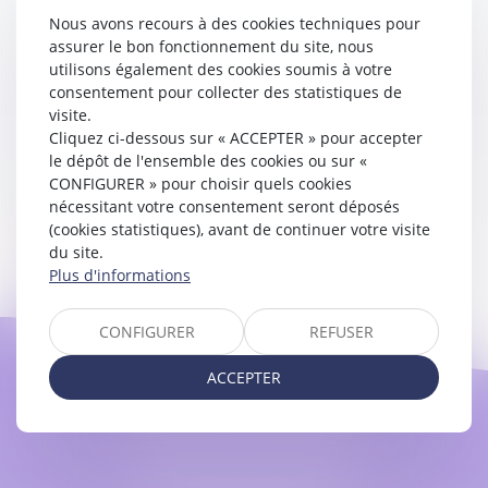
Société SEPTEO Legaltech
Nous avons recours à des cookies techniques pour
194 Avenue de la Gare Sud de France, 34970 Lattes
assurer le bon fonctionnement du site, nous
www.azko.fr
utilisons également des cookies soumis à votre
consentement pour collecter des statistiques de
visite.
Cliquez ci-dessous sur « ACCEPTER » pour accepter
Politique de cookies
le dépôt de l'ensemble des cookies ou sur «
CONFIGURER » pour choisir quels cookies
nécessitant votre consentement seront déposés
(cookies statistiques), avant de continuer votre visite
Politique de confidentialité
du site.
Plus d'informations
CONFIGURER
REFUSER
ACCEPTER
Maître Astrid LEFEZ