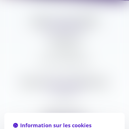
Maître Astrid LEFEZ
79 B Rue Jeanne d'Arc
76000 ROUEN
Tél : 02 35 70 43 60
N° SIRET : 39409238100042
Directeur de la publication
Astrid LEFEZ
Hébergement
Information sur les cookies