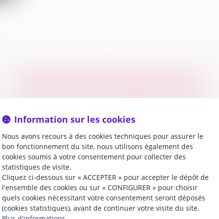
CONTACTER
ASTRID
LEFEZ
Information sur les cookies
Prénom
Nous avons recours à des cookies techniques pour assurer le
bon fonctionnement du site, nous utilisons également des
Tél
cookies soumis à votre consentement pour collecter des
statistiques de visite.
Cliquez ci-dessous sur « ACCEPTER » pour accepter le dépôt de
l'ensemble des cookies ou sur « CONFIGURER » pour choisir
quels cookies nécessitant votre consentement seront déposés
(cookies statistiques), avant de continuer votre visite du site.
Plus d'informations