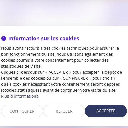
autorisation : condamnation des
charges
parents
contrib
détaill
22/06/2026
09/06/2026
Information sur les cookies
Nous avons recours à des cookies techniques pour assurer le
Droit de la famille, des personnes et de leur patrimoine
Droit de la f
bon fonctionnement du site, nous utilisons également des
cookies soumis à votre consentement pour collecter des
statistiques de visite.
Cliquez ci-dessous sur « ACCEPTER » pour accepter le dépôt de
l'ensemble des cookies ou sur « CONFIGURER » pour choisir
quels cookies nécessitant votre consentement seront déposés
(cookies statistiques), avant de continuer votre visite du site.
Plus d'informations
ACCEPTER
CONFIGURER
REFUSER
Prescription d’une créance entre
Donatio