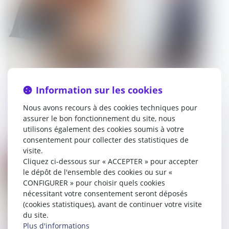
Information sur les cookies
CEDH : la question de la garde des
enfants issus d'unions
Nous avons recours à des cookies techniques pour
internationales
assurer le bon fonctionnement du site, nous
utilisons également des cookies soumis à votre
10/04/2024
consentement pour collecter des statistiques de
visite.
Cliquez ci-dessous sur « ACCEPTER » pour accepter
Droit de la famille, des personnes et de leur patrimoine
le dépôt de l'ensemble des cookies ou sur «
CONFIGURER » pour choisir quels cookies
nécessitant votre consentement seront déposés
(cookies statistiques), avant de continuer votre visite
du site.
Plus d'informations