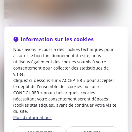
Bail mobilité : comment le projet phare
de la loi Elan a été détourné de son
Information sur les cookies
objectif
Nous avons recours à des cookies techniques pour
19/06/2024
assurer le bon fonctionnement du site, nous
utilisons également des cookies soumis à votre
consentement pour collecter des statistiques de
Droit immobilier
visite.
Cliquez ci-dessous sur « ACCEPTER » pour accepter
le dépôt de l'ensemble des cookies ou sur «
CONFIGURER » pour choisir quels cookies
nécessitant votre consentement seront déposés
(cookies statistiques), avant de continuer votre visite
du site.
Plus d'informations