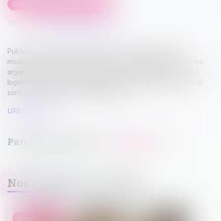
Droit immobilier
/
Baux d'habitation
Source :
www.lemag-juridique.com
Publié au Journal officiel, l'arrêté du 1er juin 2026 fixe les
modalités de calcul et de paiement des cotisations dues par les
organismes de logement social à la Caisse de garantie du
logement locatif social (CGLLS) ainsi qu'à l'Agence nationale de
contrôle du logement social (ANCOLS)...
LIRE LA SUITE
Nos dernières actualités
Droit immobilier