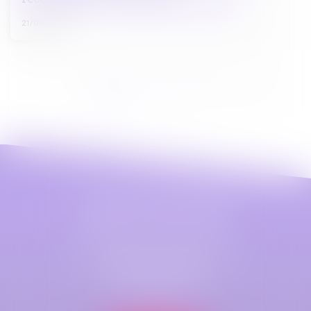
21/05/2025
<<
<
1
2
3
4
5
>
>>
Maître Astrid LEFEZ
Cabinet principal
79 B Rue Jeanne d'Arc
76000 ROUEN