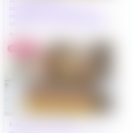
Suivi approfondi des
recommandations relatives à la
conception et à la mise en œuvre de la
réduction de loyer de solidarité (RLS)
25/06/2025
Droit immobilier
Préavis locatif : refuser un
recommandé ne bloque pas le congé !