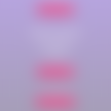
Nous localiser
Cabinet secondaire
Parc de compétences
Immeuble Key-West
rue du bois rond
76410 CLEON
Nous localiser
Tél :
02 35 70 43 60
Nous contacter