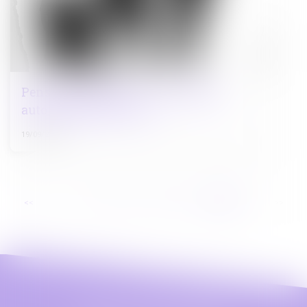
Pension alimentaire : une gestion
automatisée pour tous
19/09/2023
...
<<
<
9
10
11
12
13
14
15
>
>>