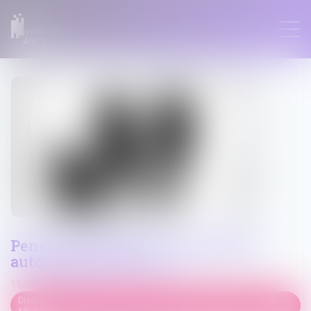
ASTRID LEFEZ
Pension alimentaire : une gestion
automatisée pour tous
19/09/2023
Droit de la famille, des personnes et de leur patrimoine
/
Divorce et
séparation