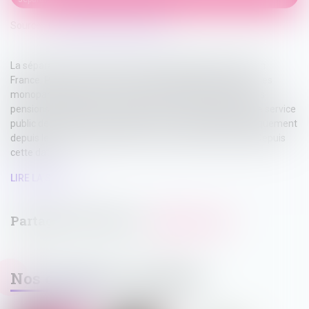
Source :
formation.lefebvre-dalloz.fr
La séparation est le premier facteur d’appauvrissement en
France. Pour lutter contre la précarité financière des familles
monoparentales, l’État réforme depuis 2020 la gestion des
pensions alimentaires. Jusqu’alors ouvert sur demande, le service
public des pensions alimentaires est accessible automatiquement
depuis le 1er janvier 2023 pour tous les parents séparés. Depuis
cette date...
LIRE LA SUITE
Nos dernières actualités