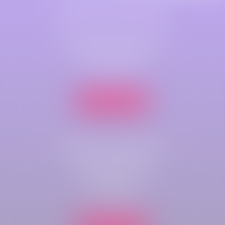
Maître Astrid LEFEZ
Cabinet principal
79 B Rue Jeanne d'Arc
76000 ROUEN
Nous localiser
Cabinet secondaire
Parc de compétences
Immeuble Key-West
rue du bois rond
76410 CLEON