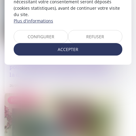
nécessitant votre consentement seront déposés
(cookies statistiques), avant de continuer votre visite
du site.
Plus d'informations
CONFIGURER
REFUSER
ACCEPTER
Interdiction de révision de la pension
versée sous la forme de rente viagère
pour compenser le préjudice causé par
la dissolution du mariage : QPC rejetée
26/09/2023
Droit immobilier