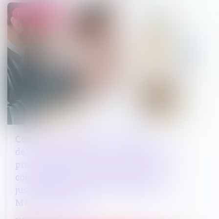
Droit immobilier
Congé pour motif réel et sérieux
délivré par le bailleur : les éléments de
preuve postérieurs à la délivrance du
congé peuvent être appréciés pour
justifier des intentions du bailleur | LE
MAG JURIDIQUE