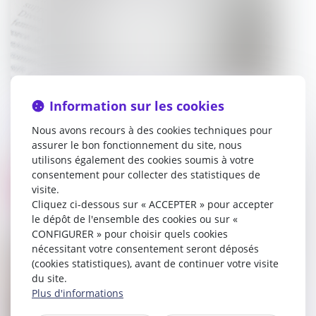
Information sur les cookies
Prestation compensatoire : ce qu'il faut
savoir en cas de divorce
Nous avons recours à des cookies techniques pour
assurer le bon fonctionnement du site, nous
06/02/2024
utilisons également des cookies soumis à votre
consentement pour collecter des statistiques de
Droit immobilier
visite.
Cliquez ci-dessous sur « ACCEPTER » pour accepter
le dépôt de l'ensemble des cookies ou sur «
CONFIGURER » pour choisir quels cookies
nécessitant votre consentement seront déposés
(cookies statistiques), avant de continuer votre visite
du site.
Plus d'informations