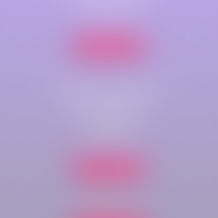
79 B Rue Jeanne d'Arc
76000 ROUEN
Nous localiser
Cabinet secondaire
Parc de compétences
Immeuble Key-West
rue du bois rond
76410 CLEON
Nous localiser
Tél :
02 35 70 43 60