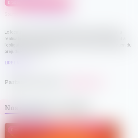
Droit immobilier
/
Baux d'habitation
Source :
www.lemag-juridique.com
Le locataire d’un logement indécent peut exiger du bailleur la
réalisation des travaux nécessaires tant que le manquement à
l’obligation de délivrance perdure. En revanche, l’indemnisation du
préjudice subi en raison ...
LIRE LA SUITE
Nos dernières actualités
Droit de la famille, des personnes et de leur patrimoine