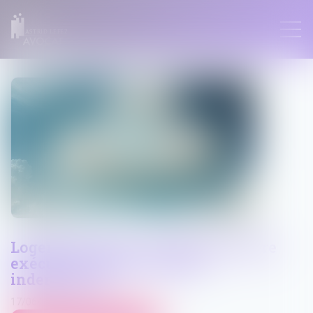
ASTRID LEFEZ
Logement décent : distinction entre
exécution forcée et action
indemnitaire
17/06/2026