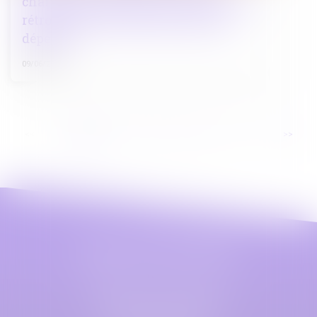
charges peut obtenir une contribution
rétroactive sans détailler chaque
dépense !
09/06/2026
...
<<
<
1
2
3
4
5
6
7
>
>>
Maître Astrid LEFEZ
Cabinet principal