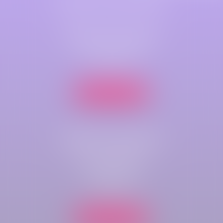
Maître Astrid LEFEZ
Cabinet principal
79 B Rue Jeanne d'Arc
76000 ROUEN
Nous localiser
Cabinet secondaire
Parc de compétences
Immeuble Key-West
rue du bois rond
76410 CLEON
Nous localiser