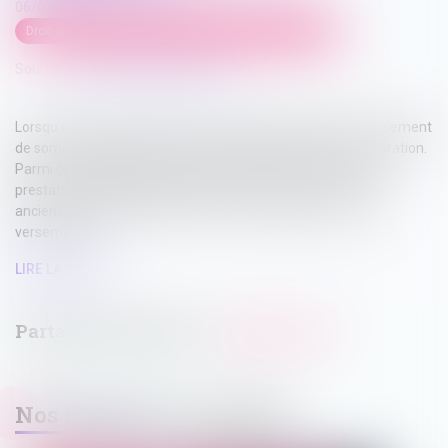
06/03/2025
Droit de la famille, des personnes et de leur patrimoine
Source :
www.lemag-juridique.com
Lorsqu’un divorce est prononcé, le juge peut imposer le versement
de sommes d’argent afin de compenser l’impact de la séparation.
Parmi ces obligations figurent la pension alimentaire et la
prestation compensatoire. Mais que se passe-t-il si l’un des
anciens conjoints se remarie ? A-t-il une incidence sur ces
versements ?...
LIRE LA SUITE
Nos dernières actualités