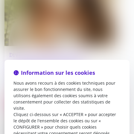
Divorce et remariage : quelles
conséquences sur la pension
alimentaire et la prestation
Information sur les cookies
compensatoire ?
Nous avons recours à des cookies techniques pour
assurer le bon fonctionnement du site, nous
06/03/2025
utilisons également des cookies soumis à votre
consentement pour collecter des statistiques de
Droit immobilier
visite.
Cliquez ci-dessous sur « ACCEPTER » pour accepter
le dépôt de l'ensemble des cookies ou sur «
CONFIGURER » pour choisir quels cookies
nécessitant votre consentement seront déposés