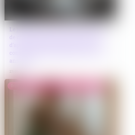
Le jugement de divorce acquiert force
de chose jugée à l’expiration du délai
d’appel, rendant prescrite la saisie
conservatoire pratiquée plus de cinq
ans après
27/01/2025
Droit de la famille, des personnes et de leur patrimoine