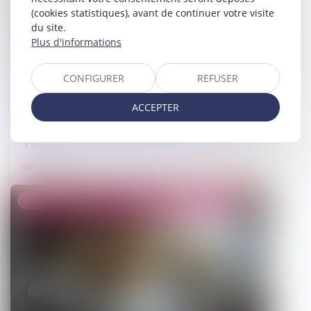
(cookies statistiques), avant de continuer votre visite
du site.
Plus d'informations
CONFIGURER
REFUSER
Non-conformité apparente et action
ACCEPTER
en justice : un délai strict d’un an en
VEFA
05/03/2025
Droit de la famille, des personnes et de leur patrimoine