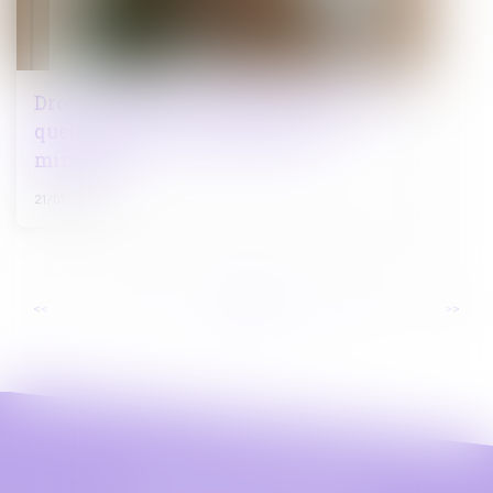
Droit de visite et placement d’enfants :
quelle place pour la parole des
mineurs ?
21/01/2025
...
...
<<
<
5
6
7
8
9
10
11
>
>>