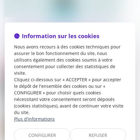
Comment s'exerce l'autorité parentale
des parents séparés lors de la rentrée
Information sur les cookies
scolaire ?
Nous avons recours à des cookies techniques pour
assurer le bon fonctionnement du site, nous
25/09/2024
utilisons également des cookies soumis à votre
consentement pour collecter des statistiques de
Droit immobilier
visite.
Cliquez ci-dessous sur « ACCEPTER » pour accepter
le dépôt de l'ensemble des cookies ou sur «
CONFIGURER » pour choisir quels cookies
nécessitant votre consentement seront déposés
(cookies statistiques), avant de continuer votre visite
du site.
Plus d'informations
CONFIGURER
REFUSER