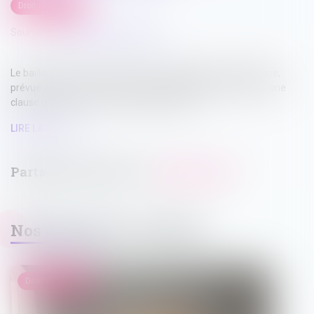
Droit immobilier
Source :
www.lemag-juridique.com
Le bailleur ne peut s’exonérer de son obligation de délivrance,
prévue aux articles 1719 et 1720 du Code civil, au moyen d’une
clause de non-recours insérée dans le bail...
LIRE LA SUITE
Nos dernières actualités
Droit immobilier