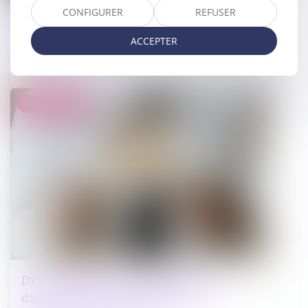
Diagnostic de performance
CONFIGURER
REFUSER
énergétique : un plan pour restaurer la
ACCEPTER
confiance
01/04/2025
Droit immobilier
DPE frauduleux : Le gouvernement
durcit les sanctions contre les