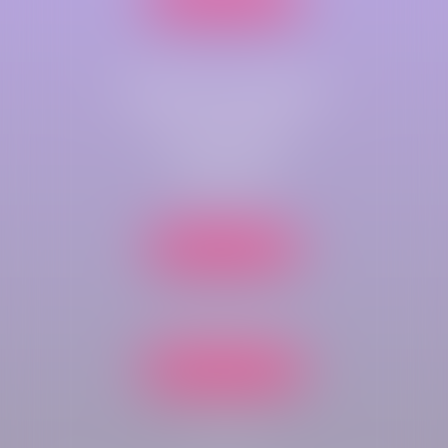
Cabinet secondaire
Parc de compétences
Immeuble Key-West
rue du bois rond
76410 CLEON
Nous localiser
Tél :
02 35 70 43 60
Nous contacter