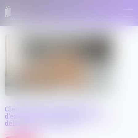
ASTRID LEFEZ
Clause de non-recours : pas
d’exonération de l’obligation de
délivrance du bailleur
22/04/2025