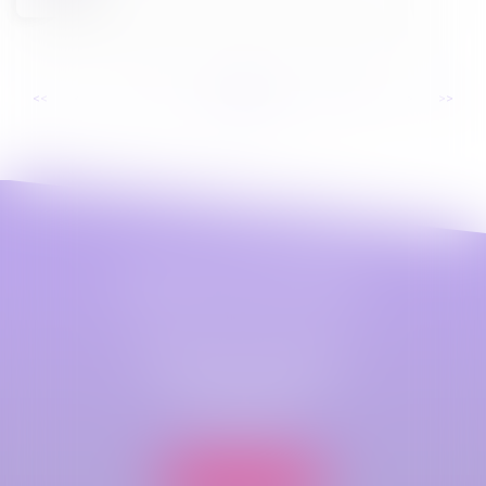
...
...
<<
<
4
5
6
7
8
9
10
>
>>
Maître Astrid LEFEZ
Cabinet principal
79 B Rue Jeanne d'Arc
76000 ROUEN
Nous localiser