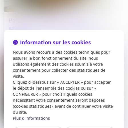
Passoires thermiques : le Sénat
assouplit les interdictions de mises en
location
Information sur les cookies
08/04/2025
Nous avons recours à des cookies techniques pour
assurer le bon fonctionnement du site, nous
Droit immobilier
utilisons également des cookies soumis à votre
consentement pour collecter des statistiques de
visite.
Cliquez ci-dessous sur « ACCEPTER » pour accepter
le dépôt de l'ensemble des cookies ou sur «
CONFIGURER » pour choisir quels cookies
nécessitant votre consentement seront déposés
(cookies statistiques), avant de continuer votre visite
du site.
Plus d'informations