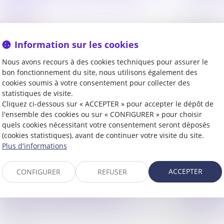
famille
06/02/2024
13/02/2024
Information sur les cookies
Droit immobilier
Droit immobil
Nous avons recours à des cookies techniques pour assurer le
bon fonctionnement du site, nous utilisons également des
cookies soumis à votre consentement pour collecter des
statistiques de visite.
Cliquez ci-dessous sur « ACCEPTER » pour accepter le dépôt de
l'ensemble des cookies ou sur « CONFIGURER » pour choisir
quels cookies nécessitant votre consentement seront déposés
(cookies statistiques), avant de continuer votre visite du site.
Plus d'informations
ACCEPTER
CONFIGURER
REFUSER
Droit à rester dans les lieux du
Arriérés
locataire : l'office du juge
logement
17/01/2024
02/01/2024