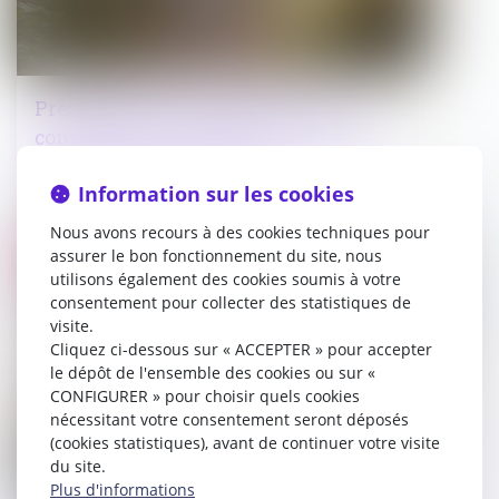
Prescription d’une créance entre
concubins : le concubinage n’est pas
un empêchement d’agir
Information sur les cookies
23/09/2025
Nous avons recours à des cookies techniques pour
assurer le bon fonctionnement du site, nous
Droit immobilier
utilisons également des cookies soumis à votre
consentement pour collecter des statistiques de
visite.
Cliquez ci-dessous sur « ACCEPTER » pour accepter
le dépôt de l'ensemble des cookies ou sur «
CONFIGURER » pour choisir quels cookies
nécessitant votre consentement seront déposés
(cookies statistiques), avant de continuer votre visite
du site.
Plus d'informations