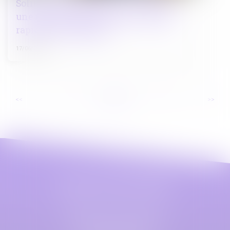
Solidarité fiscale entre ex-conjoints :
une réforme appliquée avec rigueur,
rapidité et humanité
17/06/2025
...
...
<<
<
2
3
4
5
6
7
8
>
>>
Maître Astrid LEFEZ
Cabinet principal