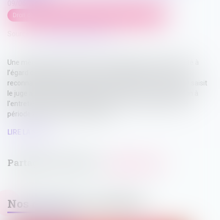
09/06/2026
Droit de la famille, des personnes et de leur patrimoine
Source :
www.lemag-juridique.com
Une mère assigne un homme en établissement de paternité à
l’égard de ses deux enfants nés en 2014 et 2017. Le père
reconnaît finalement les enfants en 2020. En 2021, la mère saisit
le juge aux affaires familiales afin d'obtenir une contribution à
l'entretien et à l'éducation des enfants, y compris pour une
période antérieure à sa demande...
LIRE LA SUITE
Nos dernières actualités