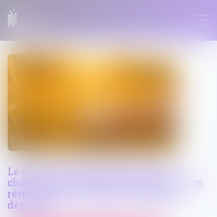
ASTRID LEFEZ
Le parent ayant assumé seul les
charges peut obtenir une contribution
rétroactive sans détailler chaque
dépense !