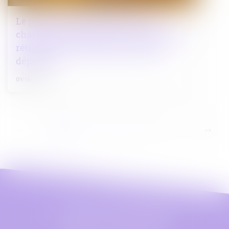
Le parent ayant assumé seul les
charges peut obtenir une contribution
rétroactive sans détailler chaque
dépense !
09/06/2026
...
<<
<
1
2
3
4
5
6
7
>
>>
Maître Astrid LEFEZ