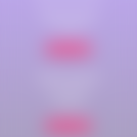
Cabinet principal
79 B Rue Jeanne d'Arc
76000 ROUEN
Nous localiser
Cabinet secondaire
Parc de compétences
Immeuble Key-West
rue du bois rond
76410 CLEON
Nous localiser