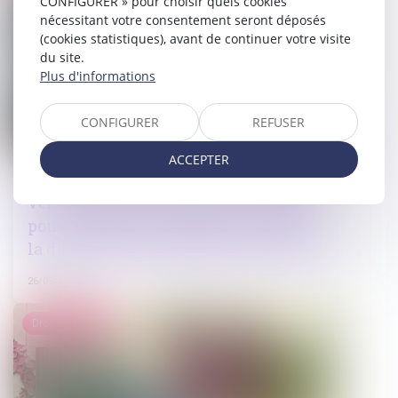
CONFIGURER » pour choisir quels cookies
nécessitant votre consentement seront déposés
(cookies statistiques), avant de continuer votre visite
du site.
Plus d'informations
CONFIGURER
REFUSER
ACCEPTER
Interdiction de révision de la pension
versée sous la forme de rente viagère
pour compenser le préjudice causé par
la dissolution du mariage : QPC rejetée
26/09/2023
Droit immobilier