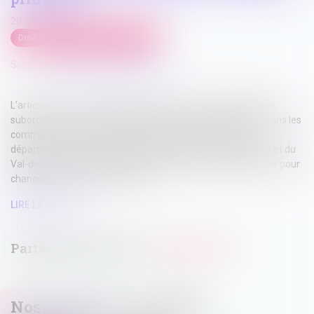
20/09/2023
Droit immobilier
/
Baux d'habitation
Source :
www.lemag-juridique.com
L’article L 631-7 du Code de la construction et de l'habitation,
subordonne la mise en location d’un bien immobilier situé dans les
communes de plus de 200 000 habitants et à celles des
départements des Hauts-de-Seine, de la Seine-Saint-Denis et du
Val-de-Marne, à l’obtention d'une autorisation administrative pour
changement d’usage des locaux...
LIRE LA SUITE
Nos dernières actualités