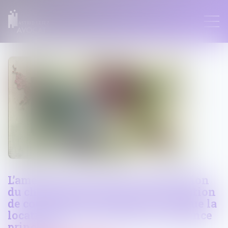
ASTRID LEFEZ
L’amende civile pour non-déclaration
du changement d’usage d’une location
de courte durée n’est pas due lorsque la
location ne constitue pas la résidence
principale