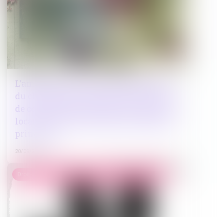
L’amende civile pour non-déclaration
du changement d’usage d’une location
de courte durée n’est pas due lorsque la
location ne constitue pas la résidence
principale
20/09/2023
Droit de la famille, des personnes et de leur patrimoine