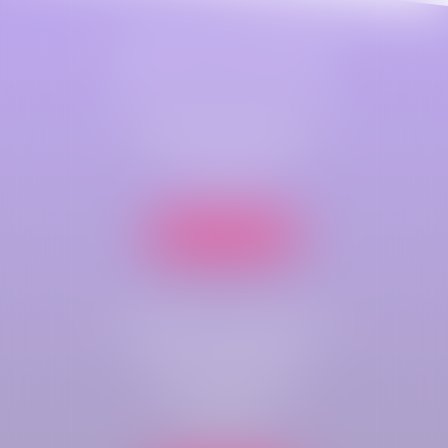
Maître Astrid LEFEZ
Cabinet principal
79 B Rue Jeanne d'Arc
76000 ROUEN
Nous localiser
Cabinet secondaire
Parc de compétences
Immeuble Key-West
rue du bois rond
76410 CLEON