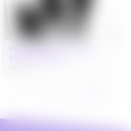
Pension alimentaire : une gestion
automatisée pour tous
19/09/2023
...
<<
<
9
10
11
12
13
14
15
>
>>