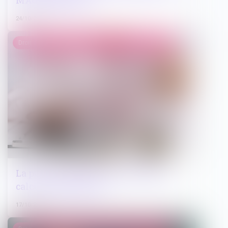
MAG JURIDIQUE
24/10/2023
Droit de la famille, des personnes et de leur patrimoine
La pension alimentaire : définition,
calcul et obligations
17/10/2023