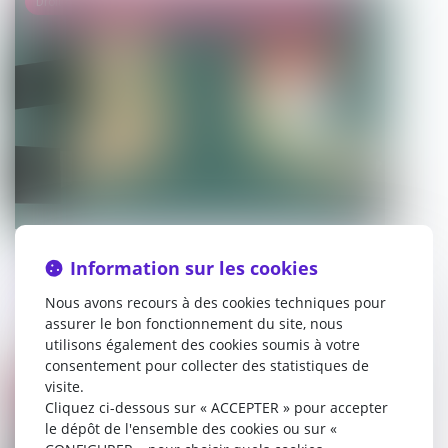
Droit de la famille, des personnes et de leur patrimoine
Au décès du débiteur, quel est le sort de
Information sur les cookies
la prestation compensatoire allouée
Nous avons recours à des cookies techniques pour
avant le 1-7-2000 ?
assurer le bon fonctionnement du site, nous
utilisons également des cookies soumis à votre
05/10/2023
consentement pour collecter des statistiques de
visite.
Droit de la famille, des personnes et de leur patrimoine
Cliquez ci-dessous sur « ACCEPTER » pour accepter
le dépôt de l'ensemble des cookies ou sur «