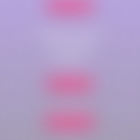
Nous localiser
Cabinet secondaire
Parc de compétences
Immeuble Key-West
rue du bois rond
76410 CLEON
Nous localiser
Tél :
02 35 70 43 60
Nous contacter