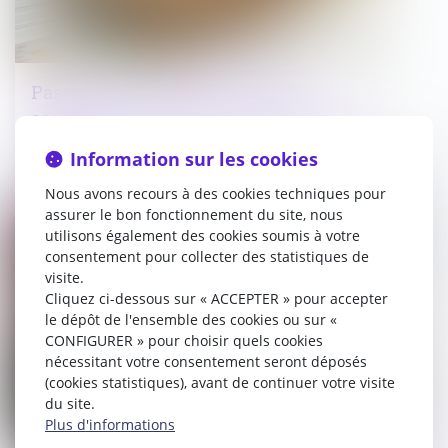
Passoires thermiques : le Sénat
assouplit les interdictions de mises en
location
Information sur les cookies
08/04/2025
Nous avons recours à des cookies techniques pour
assurer le bon fonctionnement du site, nous
Droit immobilier
utilisons également des cookies soumis à votre
consentement pour collecter des statistiques de
visite.
Cliquez ci-dessous sur « ACCEPTER » pour accepter
le dépôt de l'ensemble des cookies ou sur «
CONFIGURER » pour choisir quels cookies
nécessitant votre consentement seront déposés
(cookies statistiques), avant de continuer votre visite
du site.
Plus d'informations