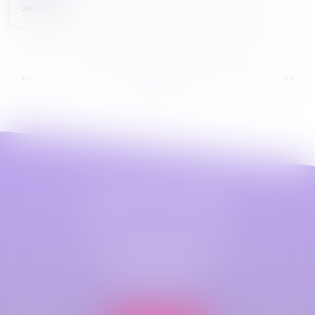
24/03/2025
...
...
<<
<
4
5
6
7
8
9
10
>
>>
Maître Astrid LEFEZ
Cabinet principal
79 B Rue Jeanne d'Arc
76000 ROUEN