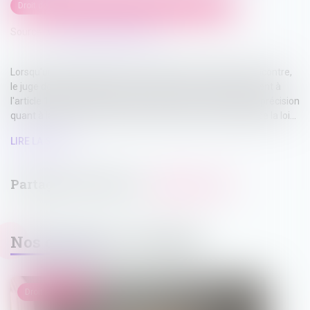
Droit de la famille, des personnes et de leur patrimoine
Source :
www.lemag-juridique.com
Lorsqu'un droit de visite est exercé dans un espace de rencontre,
le juge doit impérativement en fixer la durée, conformément à
l'article 1180-5 du Code de procédure civile. L'absence de précision
quant à la durée de cette mesure constitue une violation de la loi...
LIRE LA SUITE
Nos dernières actualités
Droit immobilier